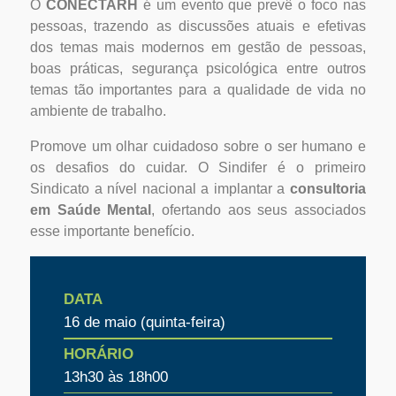
O
CONECTARH
é um evento que prevê o foco nas
pessoas, trazendo as discussões atuais e efetivas
dos temas mais modernos em gestão de pessoas,
boas práticas, segurança psicológica entre outros
temas tão importantes para a qualidade de vida no
ambiente de trabalho.
Promove um olhar cuidadoso sobre o ser humano e
os desafios do cuidar. O Sindifer é o primeiro
Sindicato a nível nacional a implantar a
consultoria
em Saúde Mental
, ofertando aos seus associados
esse importante benefício.
DATA
16 de maio (quinta-feira)
HORÁRIO
13h30 às 18h00