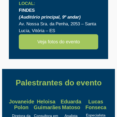
LOCAL:
FINDES
(Auditório principal, 9º andar)
Av. Nossa Sra. da Penha, 2053 – Santa
Lucia, Vitória – ES
Veja fotos do evento
Palestrantes do evento
Jovaneide
Heloisa
Eduarda
Lucas
Polon
Guimarães
Matoso
Fonseca
Especialista
Diretora da
Consultora em
Analista